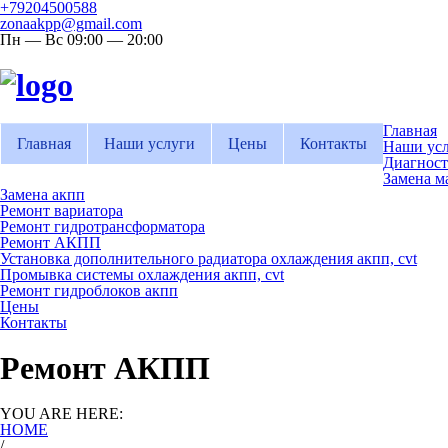
+79204500588
zonaakpp@gmail.com
Пн — Вс 09:00 — 20:00
Главная
Главная
Наши услуги
Цены
Контакты
Наши ус
Диагност
Замена м
Замена акпп
Ремонт вариатора
Ремонт гидротрансформатора
Ремонт АКПП
Установка дополнительного радиатора охлаждения акпп, cvt
Промывка системы охлаждения акпп, cvt
Ремонт гидроблоков акпп
Цены
Контакты
Ремонт АКПП
YOU ARE HERE:
HOME
/