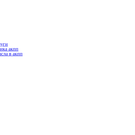
луги
ика акпп
асла в акпп